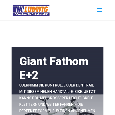
Giant Fathom
E+2
ÜBERNIMM DIE KONTROLLE ÜBER DEN TRAIL
MIT DIESEM NEUEN HARDTAIL-E-BIKE. JETZT
KANNST DU MIT GRÖSSERER LEICHTIGKEIT
KLETTERN UND WEITER FAHREN – DIE
PERFEKTE FORMEL FÜR EINEN ANGENEHMEN